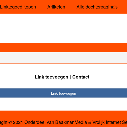
Linktegoed kopen
Artikelen
Alle dochterpagina's
Link toevoegen
Contact
Link toevoegen
ight © 2021 Onderdeel van
BaakmanMedia
&
Vrolijk Internet S